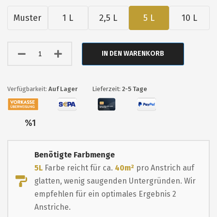
Muster
1 L
2,5 L
5 L
10 L
IN DEN WARENKORB
Auf Lager
Lieferzeit:
2-5 Tage
Nur
%1
übrig
Benötigte Farbmenge
5L
Farbe reicht für ca.
40m²
pro Anstrich auf
glatten, wenig saugenden Untergründen. Wir
empfehlen für ein optimales Ergebnis 2
Anstriche.