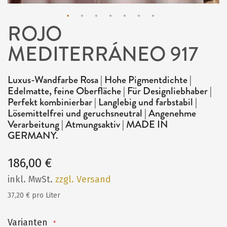
ROJO
Zum
MEDITERRÁNEO 917
Anfang
der
Bildergalerie
Luxus-Wandfarbe Rosa | Hohe Pigmentdichte |
Edelmatte, feine Oberfläche | Für Designliebhaber |
springen
Perfekt kombinierbar | Langlebig und farbstabil |
Lösemittelfrei und geruchsneutral | Angenehme
Verarbeitung | Atmungsaktiv | MADE IN
GERMANY.
186,00 €
inkl. MwSt.
zzgl. Versand
37,20 € pro Liter
Varianten