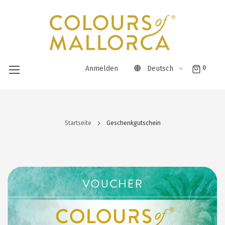
Anmelden
Deutsch
0
Direkt
zum
Startseite
Geschenkgutschein
Inhalt
Zum
Ende
der
Bildergalerie