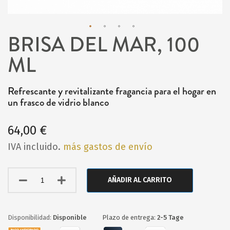
BRISA DEL MAR, 100
Saltar
ML
al
comienzo
de
Refrescante y revitalizante fragancia para el hogar en
un frasco de vidrio blanco
la
galería
64,00 €
de
IVA incluido.
más gastos de envío
imágenes
AÑADIR AL CARRITO
Disponible
Plazo de entrega:
2-5 Tage