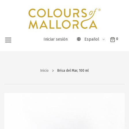
Iniciar sesión
Español
0
Ir
al
Inicio
Brisa del Mar, 100 ml
contenido
Saltar
al
final
de