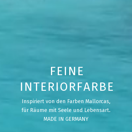
F
E
I
N
E
I
N
T
E
R
I
O
R
F
A
R
B
E
Inspiriert von den Farben Mallorcas,
für Räume mit Seele und Lebensart.
MADE IN GERMANY