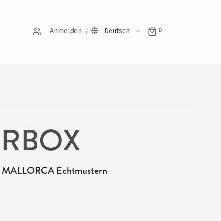
Anmelden
Deutsch
0
ERBOX
f MALLORCA Echtmustern