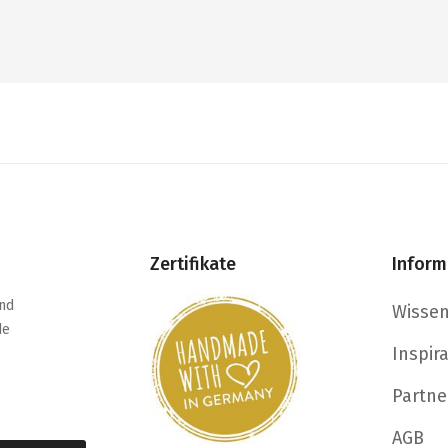
Zertifikate
Inform
nd
Wisse
de
Inspir
Partne
AGB