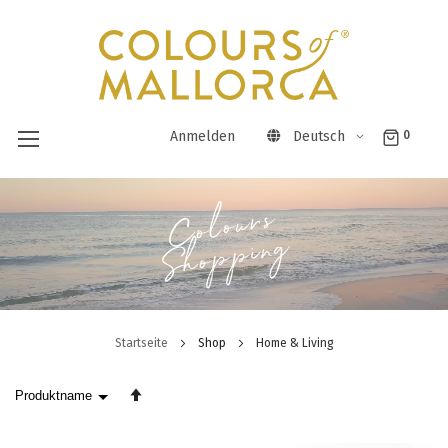
Anmelden
Deutsch
0
Direkt
Colours
zum
Shopping
Inhalt
Startseite
Shop
Home & Living
In
absteigender