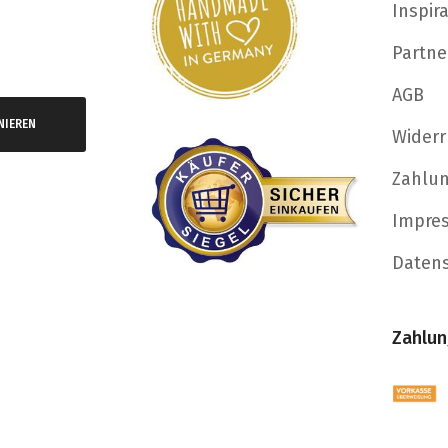
Inspir
Partne
AGB
NIEREN
Widerr
Zahlu
Impre
Daten
Zahlun