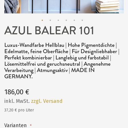
AZUL BALEAR 101
Zum
Anfang
Luxus-Wandfarbe Hellblau | Hohe Pigmentdichte |
der
Edelmatte, feine Oberfläche | Für Designliebhaber |
Bildergalerie
Perfekt kombinierbar | Langlebig und farbstabil |
Lösemittelfrei und geruchsneutral | Angenehme
springen
Verarbeitung | Atmungsaktiv | MADE IN
GERMANY.
186,00 €
inkl. MwSt.
zzgl. Versand
37,20 € pro Liter
Varianten