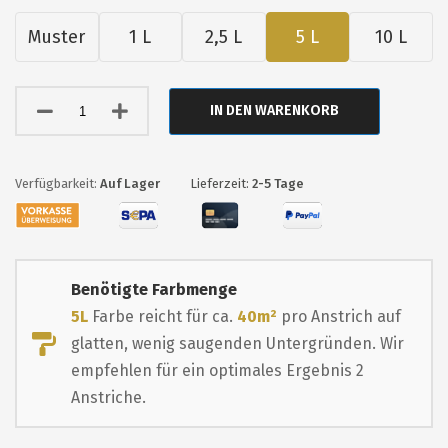
Muster
1 L
2,5 L
5 L
10 L
IN DEN WARENKORB
Auf Lager
Lieferzeit:
2-5 Tage
Benötigte Farbmenge
5L
Farbe reicht für ca.
40m²
pro Anstrich auf
glatten, wenig saugenden Untergründen. Wir
empfehlen für ein optimales Ergebnis 2
Anstriche.