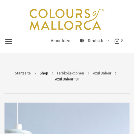
Anmelden
Deutsch
0
Direkt
zum
Startseite
Shop
Farbkollektionen
Azul Balear
Inhalt
Azul Balear 101
Zum
Ende
der
Bildergalerie