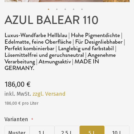
AZUL BALEAR 110
Zum
Anfang
Luxus-Wandfarbe Hellblau | Hohe Pigmentdichte |
der
Edelmatte, feine Oberfläche | Für Designliebhaber |
Bildergalerie
Perfekt kombinierbar | Langlebig und farbstabil |
Lösemittelfrei und geruchsneutral | Angenehme
springen
Verarbeitung | Atmungsaktiv | MADE IN
GERMANY.
186,00 €
inkl. MwSt.
zzgl. Versand
186,00 € pro Liter
Varianten
Muster
1 L
2,5 L
5 L
10 L