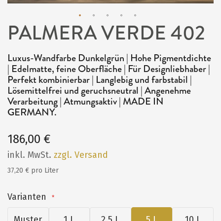
PALMERA VERDE 402
Zum
Anfang
Luxus-Wandfarbe Dunkelgrün | Hohe Pigmentdichte
der
| Edelmatte, feine Oberfläche | Für Designliebhaber |
Bildergalerie
Perfekt kombinierbar | Langlebig und farbstabil |
Lösemittelfrei und geruchsneutral | Angenehme
springen
Verarbeitung | Atmungsaktiv | MADE IN
GERMANY.
186,00 €
inkl. MwSt.
zzgl. Versand
37,20 € pro Liter
Varianten
Muster
1 L
2,5 L
5 L
10 L