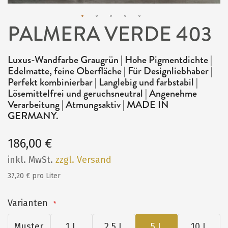
PALMERA VERDE 403
Zum
Anfang
Luxus-Wandfarbe Graugrün | Hohe Pigmentdichte |
der
Edelmatte, feine Oberfläche | Für Designliebhaber |
Bildergalerie
Perfekt kombinierbar | Langlebig und farbstabil |
Lösemittelfrei und geruchsneutral | Angenehme
springen
Verarbeitung | Atmungsaktiv | MADE IN
GERMANY.
186,00 €
inkl. MwSt.
zzgl. Versand
37,20 € pro Liter
Varianten
Muster
1 L
2,5 L
5 L
10 L