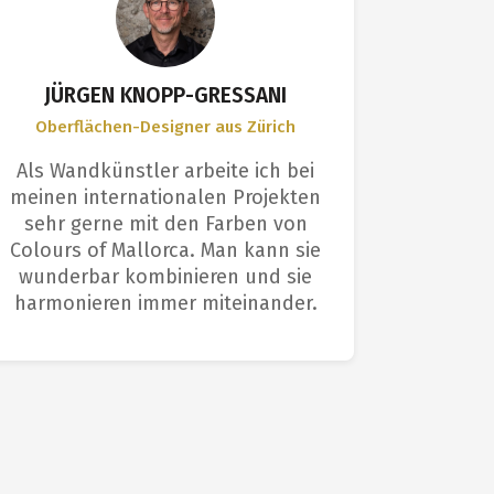
JÜRGEN KNOPP-GRESSANI
Oberflächen-Designer aus Zürich
Anwen
Als Wandkünstler arbeite ich bei
Ich bin
meinen internationalen Projekten
Farbe 
sehr gerne mit den Farben von
Profis s
Colours of Mallorca. Man kann sie
Die O
wunderbar kombinieren und sie
einem p
harmonieren immer miteinander.
e