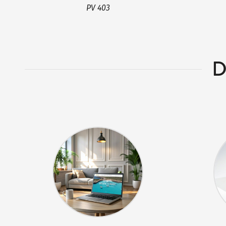
PV 403
D