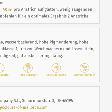
ge
a.
40m²
pro Anstrich auf glatten, wenig saugenden
pfehlen für ein optimales Ergebnis 2 Anstriche.
e, wasserbasierend, hohe Pigmentierung, hohe
bklasse 1, frei von Weichmachern und Lösemitteln,
ändigkeit, gut ausbesserungsfähig.
mpany S.L., Scharnhorststr. 3, DE-65195
@colours-of-mallorca.com