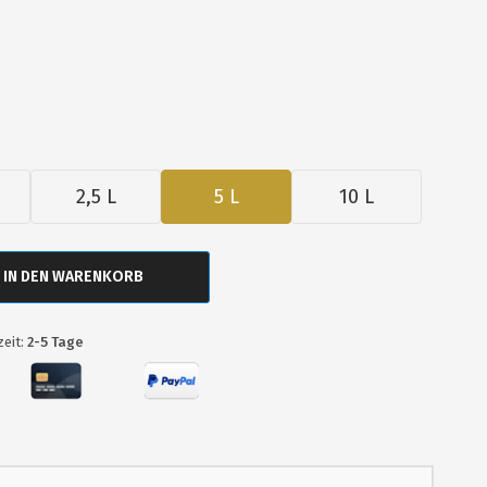
2,5 L
5 L
10 L
IN DEN WARENKORB
zeit:
2-5 Tage