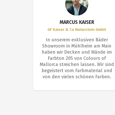
S
MARCUS KAISER
GF Kaiser & Co Naturstein GmbH
et sich
In unserem exklusiven Bäder
ngenehme
Showroom in Mühlheim am Main
Deckkraft
haben wir Decken und Wände im
aus. Das
Farbton 205 von Colours of
arbeitern
Mallorca streichen lassen. Wir sind
m: tolle
begeistert vom Farbmaterial und
fläche.
von den vielen schönen Farben.