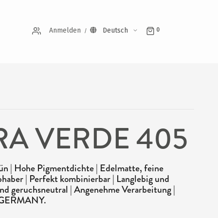
Anmelden
Deutsch
0
A VERDE 405
n | Hohe Pigmentdichte | Edelmatte, feine
bhaber | Perfekt kombinierbar | Langlebig und
i und geruchsneutral | Angenehme Verarbeitung |
N GERMANY.