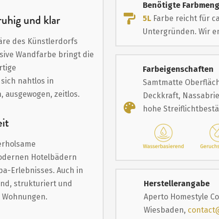
Benötigte Farbmen
uhig und klar
5L
Farbe reicht für c
Untergründen. Wir em
häre des Künstlerdorfs
usive Wandfarbe bringt die
rtige
Farbeigenschaften
sich nahtlos in
Samtmatte Oberfläch
, ausgewogen, zeitlos.
Deckkraft, Nassabrie
hohe Streiflichtbest
eit
 erholsame
modernen Hotelbädern
pa-Erlebnisses. Auch in
d, strukturiert und
Herstellerangabe
in Wohnungen.
Aperto Homestyle Co
Wiesbaden,
contact