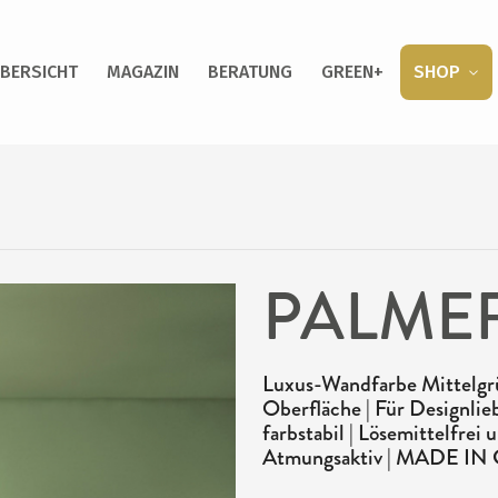
BERSICHT
MAGAZIN
BERATUNG
GREEN+
SHOP
PALMER
Luxus-Wandfarbe Mittelgrü
Oberfläche | Für Designlie
farbstabil | Lösemittelfre
Atmungsaktiv | MADE I