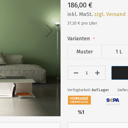
186,00 €
inkl. MwSt.
zzgl. Versand
37,20 € pro Liter
Varianten
Muster
1 L
Auf Lager
Liefer
Nur
%1
übrig