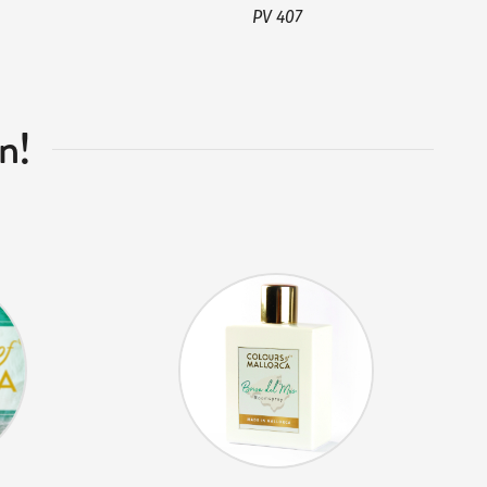
PV 407
n!