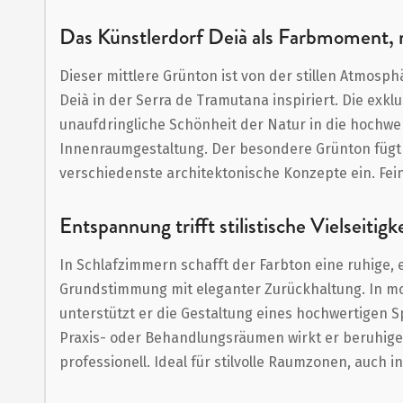
Anfang
der
Das Künstlerdorf Deià als Farbmoment, r
Bildergalerie
Dieser mittlere Grünton ist von der stillen Atmosp
springen
Deià in der Serra de Tramutana inspiriert. Die exkl
unaufdringliche Schönheit der Natur in die hochwe
Innenraumgestaltung. Der besondere Grünton fügt 
verschiedenste architektonische Konzepte ein. Fein
Entspannung trifft stilistische Vielseitigk
In Schlafzimmern schafft der Farbton eine ruhige,
Grundstimmung mit eleganter Zurückhaltung. In 
unterstützt er die Gestaltung eines hochwertigen S
Praxis- oder Behandlungsräumen wirkt er beruhigen
professionell. Ideal für stilvolle Raumzonen, auch 