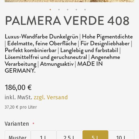
PALMERA VERDE 408
Zum
Anfang
Luxus-Wandfarbe Dunkelgrün | Hohe Pigmentdichte
der
| Edelmatte, feine Oberfläche | Für Designliebhaber |
Bildergalerie
Perfekt kombinierbar | Langlebig und farbstabil |
Lösemittelfrei und geruchsneutral | Angenehme
springen
Verarbeitung | Atmungsaktiv | MADE IN
GERMANY.
186,00 €
inkl. MwSt.
zzgl. Versand
37,20 € pro Liter
Varianten
Muster
1 L
2,5 L
5 L
10 L