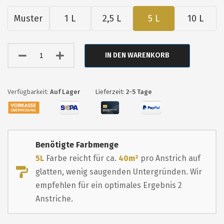
Muster
1 L
2,5 L
5 L
10 L
IN DEN WARENKORB
Auf Lager
Lieferzeit:
2-5 Tage
Benötigte Farbmenge
5L
Farbe reicht für ca.
40m²
pro Anstrich auf
glatten, wenig saugenden Untergründen. Wir
empfehlen für ein optimales Ergebnis 2
Anstriche.