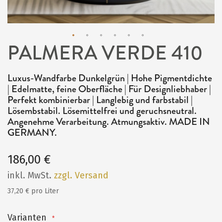
PALMERA VERDE 410
Zum
Anfang
Luxus-Wandfarbe Dunkelgrün | Hohe Pigmentdichte
der
| Edelmatte, feine Oberfläche | Für Designliebhaber |
Bildergalerie
Perfekt kombinierbar | Langlebig und farbstabil |
Lösembstabil. Lösemittelfrei und geruchsneutral.
springen
Angenehme Verarbeitung. Atmungsaktiv. MADE IN
GERMANY.
186,00 €
inkl. MwSt.
zzgl. Versand
37,20 € pro Liter
Varianten