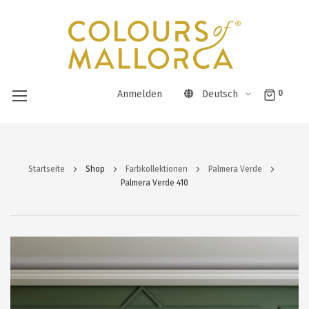
Anmelden
Deutsch
0
Direkt
zum
Startseite
Shop
Farbkollektionen
Palmera Verde
Inhalt
Palmera Verde 410
Zum
Ende
der
Bildergalerie