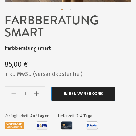
FARBBERATUNG
Zum
SMART
Anfang
der
Bildergalerie
Farbberatung smart
springen
85,00 €
inkl. MwSt. (versandkostenfrei)
IN DEN WARENKORB
Auf Lager
Lieferzeit:
2-4 Tage