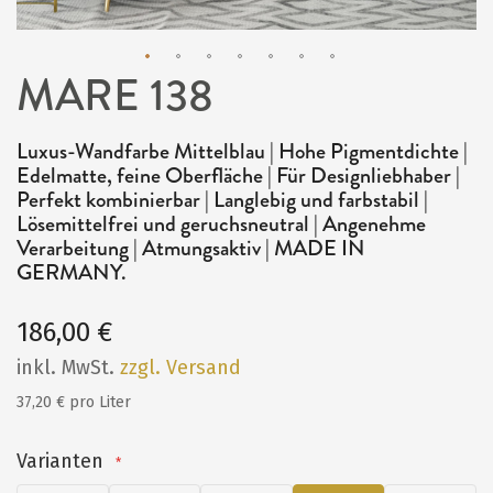
MARE 138
Zum
Anfang
Luxus-Wandfarbe Mittelblau | Hohe Pigmentdichte |
der
Edelmatte, feine Oberfläche | Für Designliebhaber |
Bildergalerie
Perfekt kombinierbar | Langlebig und farbstabil |
Lösemittelfrei und geruchsneutral | Angenehme
springen
Verarbeitung | Atmungsaktiv | MADE IN
GERMANY.
186,00 €
inkl. MwSt.
zzgl. Versand
37,20 € pro Liter
Varianten