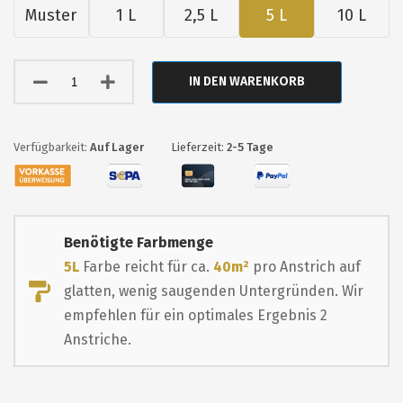
Muster
1 L
2,5 L
5 L
10 L
IN DEN WARENKORB
Auf Lager
Lieferzeit:
2-5 Tage
Benötigte Farbmenge
5L
Farbe reicht für ca.
40m²
pro Anstrich auf
glatten, wenig saugenden Untergründen. Wir
empfehlen für ein optimales Ergebnis 2
Anstriche.