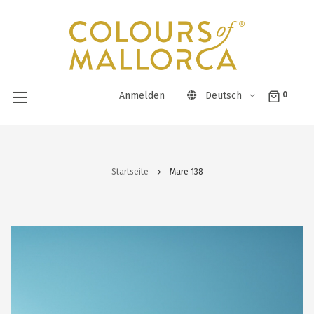
Anmelden
Deutsch
0
Direkt
zum
Startseite
Mare 138
Inhalt
Zum
Ende
der
Bildergalerie