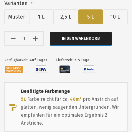
Varianten
Muster
1 L
2,5 L
5 L
10 L
IN DEN WARENKORB
Auf Lager
Lieferzeit:
2-5 Tage
Benötigte Farbmenge
5L
Farbe reicht für ca.
40m²
pro Anstrich auf
glatten, wenig saugenden Untergründen. Wir
empfehlen für ein optimales Ergebnis 2
Anstriche.