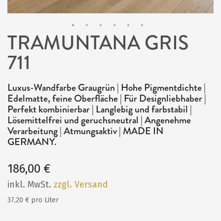
TRAMUNTANA GRIS
Zum
711
Anfang
der
Bildergalerie
Luxus-Wandfarbe Graugrün | Hohe Pigmentdichte |
Edelmatte, feine Oberfläche | Für Designliebhaber |
springen
Perfekt kombinierbar | Langlebig und farbstabil |
Lösemittelfrei und geruchsneutral | Angenehme
Verarbeitung | Atmungsaktiv | MADE IN
GERMANY.
186,00 €
inkl. MwSt.
zzgl. Versand
37,20 € pro Liter