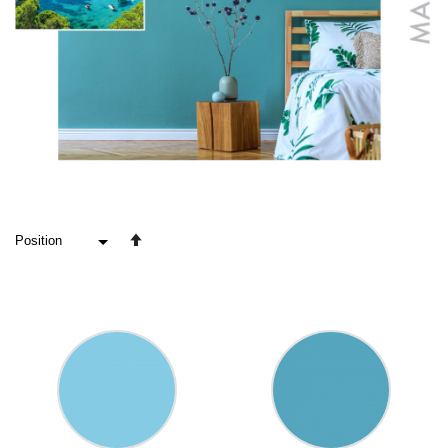
In
absteigender
Reihenfolge