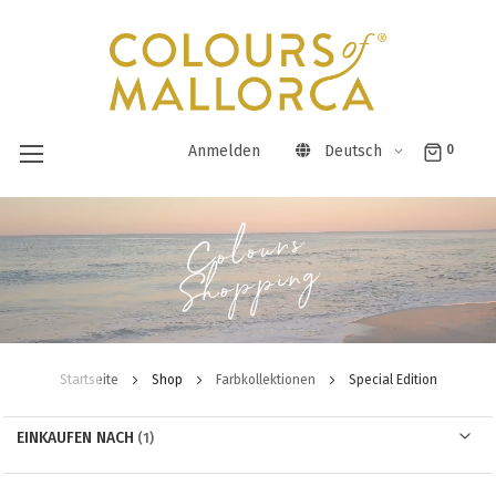
Anmelden
Deutsch
0
Direkt
Colours
zum
Shopping
Inhalt
Startseite
Shop
Farbkollektionen
Special Edition
EINKAUFEN NACH