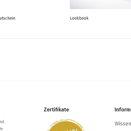
utschein
Lookbook
Zertifikate
Inform
nd
Wisse
de