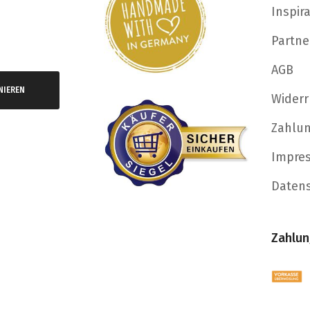
Inspir
Partne
AGB
NIEREN
Widerr
Zahlu
Impre
Daten
Zahlun