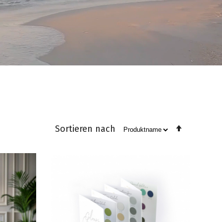
In
Sortieren nach
absteige
Reihenfo