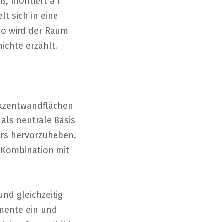
ß, montiert an
t sich in eine
 So wird der Raum
ichte erzählt.
 Akzentwandflächen
als neutrale Basis
ers hervorzuheben.
n Kombination mit
nd gleichzeitig
mente ein und