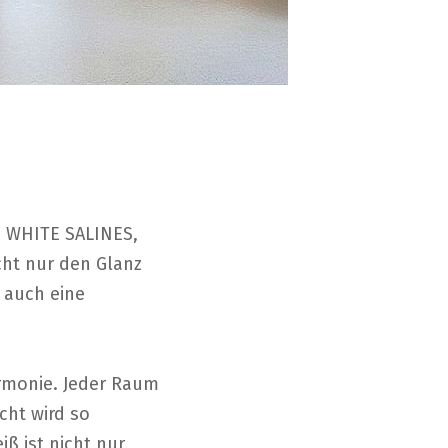
n. WHITE SALINES,
cht nur den Glanz
t auch eine
armonie. Jeder Raum
cht wird so
ß ist nicht nur