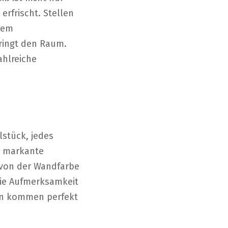
erfrischt. Stellen
sem
dringt den Raum.
ahlreiche
stück, jedes
r markante
e von der Wandfarbe
die Aufmerksamkeit
len kommen perfekt