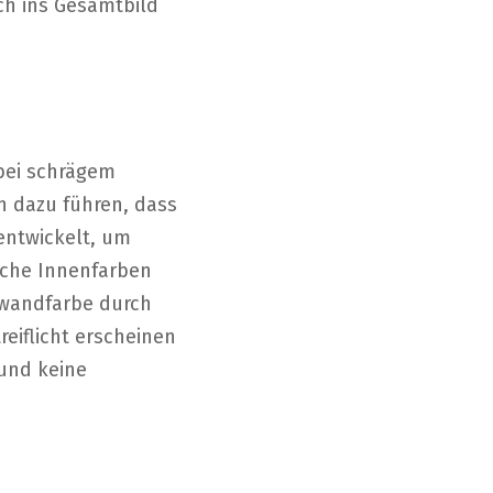
ch ins Gesamtbild
 bei schrägem
n dazu führen, dass
 entwickelt, um
che Innenfarben
enwandfarbe durch
eiflicht erscheinen
rund keine