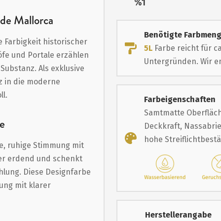
Nur
%1
übrig
 de Mallorca
Benötigte Farbmen
e Farbigkeit historischer
5L
Farbe reicht für c
öfe und Portale erzählen
Untergründen. Wir em
Substanz. Als exklusive
z in die moderne
l.
Farbeigenschaften
Samtmatte Oberfläch
e
Deckkraft, Nassabrie
hohe Streiflichtbest
e, ruhige Stimmung mit
 er erdend und schenkt
hlung. Diese Designfarbe
ung mit klarer
Herstellerangabe