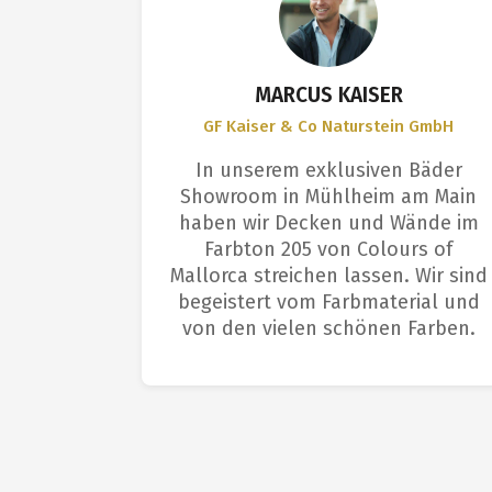
S
MARCUS KAISER
GF Kaiser & Co Naturstein GmbH
et sich
In unserem exklusiven Bäder
ngenehme
Showroom in Mühlheim am Main
Deckkraft
haben wir Decken und Wände im
aus. Das
Farbton 205 von Colours of
arbeitern
Mallorca streichen lassen. Wir sind
m: tolle
begeistert vom Farbmaterial und
fläche.
von den vielen schönen Farben.