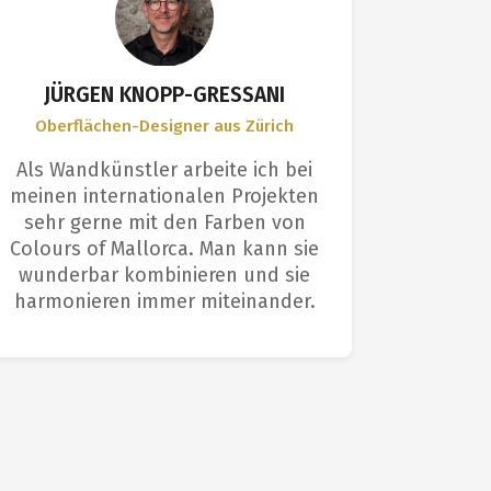
JÜRGEN KNOPP-GRESSANI
Oberflächen-Designer aus Zürich
Anwen
Als Wandkünstler arbeite ich bei
Ich bin
meinen internationalen Projekten
Farbe 
sehr gerne mit den Farben von
Profis s
Colours of Mallorca. Man kann sie
Die O
wunderbar kombinieren und sie
einem p
harmonieren immer miteinander.
e