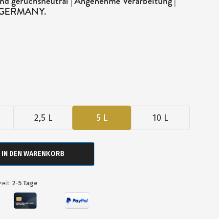
i und geruchsneutral | Angenehme Verarbeitung |
N GERMANY.
2,5 L
5 L
10 L
IN DEN WARENKORB
zeit:
2-5 Tage