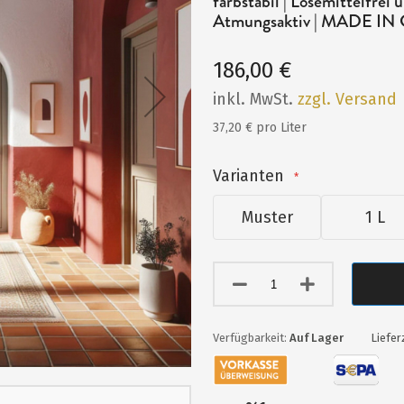
farbstabil | Lösemittelfre
Atmungsaktiv | MADE I
186,00 €
inkl. MwSt.
zzgl. Versand
37,20 € pro Liter
Varianten
Muster
1 L
Auf Lager
Liefer