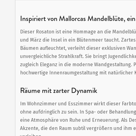
Anfang
der
Inspiriert von Mallorcas Mandelblüte, ei
Bildergalerie
Dieser Rosaton ist eine Hommage an die Mandelblüt
springen
und März die Insel in ein Blütenmeer taucht. Zartes
Bäumen aufleuchtet, verleiht dieser exklusiven Wa
unvergleichliche Strahlkraft. Sie bringt Jugendlichke
zugleich Eleganz in die moderne Wandgestaltung. P
hochwertige Innenraumgestaltung mit natürlicher K
Räume mit zarter Dynamik
Im Wohnzimmer und Esszimmer wirkt dieser Farbton
ohne aufdringlich zu sein. In Spa- oder Behandlun
eine Atmosphäre von Ruhe und Erneuerung. Als Desi
Akzente, die den Raum subtil vergrößern und ihm e