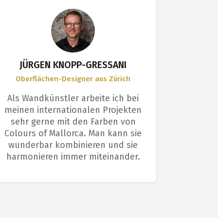
JÜRGEN KNOPP-GRESSANI
Oberflächen-Designer aus Zürich
Anwen
Als Wandkünstler arbeite ich bei
Ich bin
meinen internationalen Projekten
Farbe 
sehr gerne mit den Farben von
Profis s
Colours of Mallorca. Man kann sie
Die O
wunderbar kombinieren und sie
einem p
harmonieren immer miteinander.
e