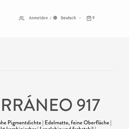
Anmelden
Deutsch
0
RRÁNEO 917
he Pigmentdichte | Edelmatte, feine Oberfläche |
kt kombinierbar | Langlebig und farbstabil |