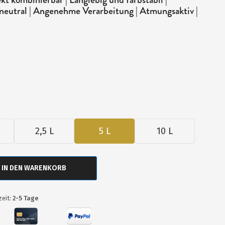
neutral | Angenehme Verarbeitung | Atmungsaktiv |
2,5 L
5 L
10 L
IN DEN WARENKORB
zeit:
2-5 Tage