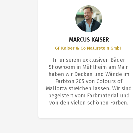
S
MARCUS KAISER
GF Kaiser & Co Naturstein GmbH
et sich
In unserem exklusiven Bäder
ngenehme
Showroom in Mühlheim am Main
Deckkraft
haben wir Decken und Wände im
aus. Das
Farbton 205 von Colours of
arbeitern
Mallorca streichen lassen. Wir sind
m: tolle
begeistert vom Farbmaterial und
fläche.
von den vielen schönen Farben.