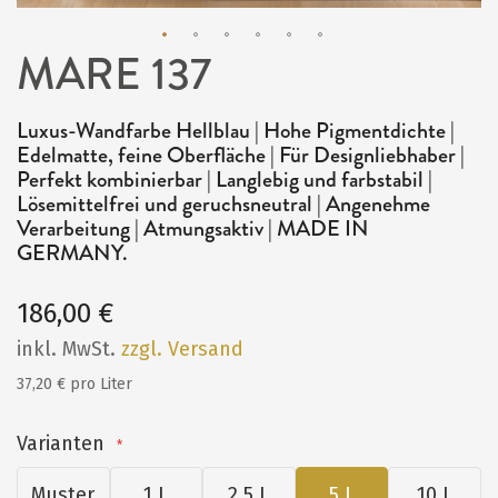
MARE 137
Zum
Anfang
Luxus-Wandfarbe Hellblau | Hohe Pigmentdichte |
der
Edelmatte, feine Oberfläche | Für Designliebhaber |
Bildergalerie
Perfekt kombinierbar | Langlebig und farbstabil |
Lösemittelfrei und geruchsneutral | Angenehme
springen
Verarbeitung | Atmungsaktiv | MADE IN
GERMANY.
186,00 €
inkl. MwSt.
zzgl. Versand
37,20 € pro Liter
Varianten
Muster
1 L
2,5 L
5 L
10 L