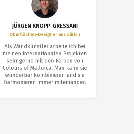
JÜRGEN KNOPP-GRESSANI
Oberflächen-Designer aus Zürich
Anwen
Als Wandkünstler arbeite ich bei
Ich bin
meinen internationalen Projekten
Farbe 
sehr gerne mit den Farben von
Profis s
Colours of Mallorca. Man kann sie
Die O
wunderbar kombinieren und sie
einem p
harmonieren immer miteinander.
e