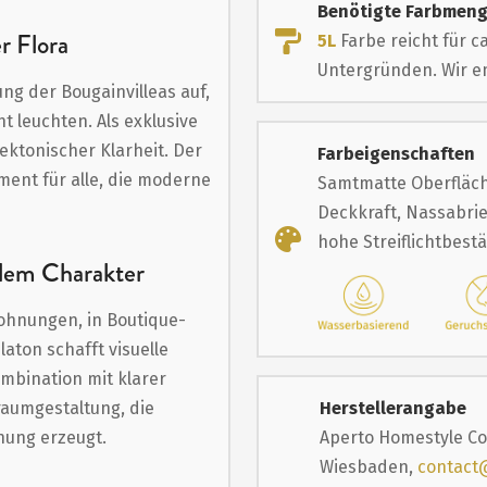
Benötigte Farbmen
er Flora
5L
Farbe reicht für c
Untergründen. Wir em
ung der Bougainvilleas auf,
 leuchten. Als exklusive
ektonischer Klarheit. Der
Farbeigenschaften
ment für alle, die moderne
Samtmatte Oberfläch
Deckkraft, Nassabrie
hohe Streiflichtbest
llem Charakter
ohnungen, in Boutique-
laton schafft visuelle
mbination mit klarer
raumgestaltung, die
Herstellerangabe
nung erzeugt.
Aperto Homestyle Co
Wiesbaden,
contact