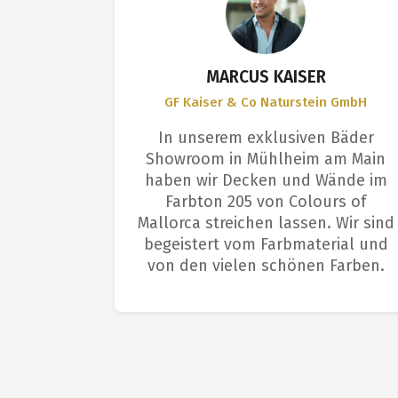
S
MARCUS KAISER
GF Kaiser & Co Naturstein GmbH
et sich
In unserem exklusiven Bäder
ngenehme
Showroom in Mühlheim am Main
Deckkraft
haben wir Decken und Wände im
aus. Das
Farbton 205 von Colours of
arbeitern
Mallorca streichen lassen. Wir sind
m: tolle
begeistert vom Farbmaterial und
fläche.
von den vielen schönen Farben.