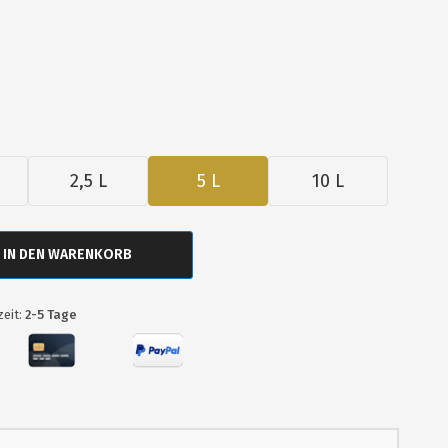
2,5 L
5 L
10 L
IN DEN WARENKORB
zeit:
2-5 Tage