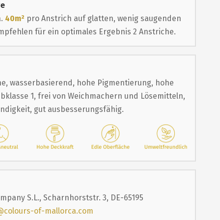
ge
a.
40m²
pro Anstrich auf glatten, wenig saugenden
pfehlen für ein optimales Ergebnis 2 Anstriche.
e, wasserbasierend, hohe Pigmentierung, hohe
bklasse 1, frei von Weichmachern und Lösemitteln,
ändigkeit, gut ausbesserungsfähig.
mpany S.L., Scharnhorststr. 3, DE-65195
@colours-of-mallorca.com