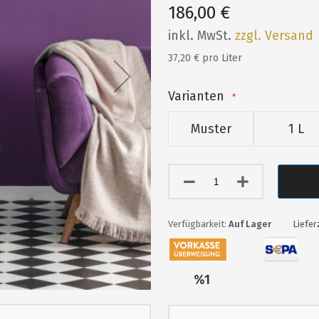
186,00 €
inkl. MwSt.
zzgl. Versand
37,20 € pro Liter
Varianten
Muster
1 L
Auf Lager
Liefer
Nur
%1
übrig