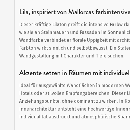
Anfang
der
Lila, inspiriert von Mallorcas farbintensiv
Bildergalerie
Dieser kräftige Lilaton greift die intensive Farbwirk
springen
wie sie an Steinmauern und Fassaden im Sonnenlicht
Wandfarbe verbindet er florale Üppigkeit mit archit
Farbton wirkt sinnlich und selbstbewusst. Ein State
Wandgestaltung mit Charakter und Tiefe suchen.
Akzente setzen in Räumen mit individue
Ideal für ausgewählte Wandflächen in modernen W
Hotels oder stilvollen Empfangsbereichen: Dieser Li
Anziehungspunkte, ohne dominant zu wirken. In Ko
Innenarchitektur entsteht eine hochwertige Innen
Individualität ausdrückt und atmosphärische Span