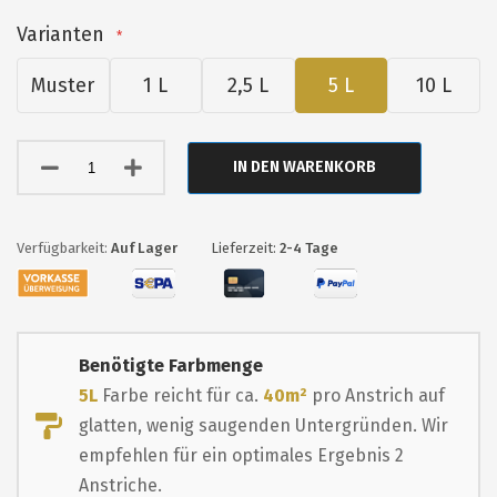
Varianten
Muster
1 L
2,5 L
5 L
10 L
IN DEN WARENKORB
Auf Lager
Lieferzeit:
2-4 Tage
Benötigte Farbmenge
5L
Farbe reicht für ca.
40m²
pro Anstrich auf
glatten, wenig saugenden Untergründen. Wir
empfehlen für ein optimales Ergebnis 2
Anstriche.