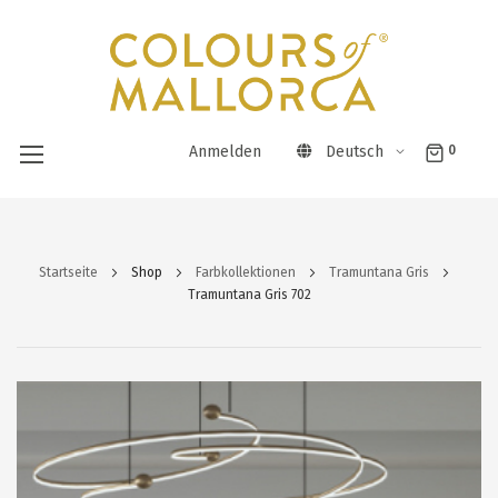
Anmelden
Deutsch
0
Direkt
zum
Startseite
Shop
Farbkollektionen
Tramuntana Gris
Inhalt
Tramuntana Gris 702
Zum
Ende
der
Bildergalerie