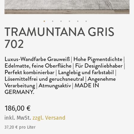
TRAMUNTANA GRIS
Zum
702
Anfang
der
Bildergalerie
Luxus-Wandfarbe Grauweiß | Hohe Pigmentdichte |
Edelmatte, feine Oberfläche | Für Designliebhaber |
springen
Perfekt kombinierbar | Langlebig und farbstabil |
Lösemittelfrei und geruchsneutral | Angenehme
Verarbeitung | Atmungsaktiv | MADE IN
GERMANY.
186,00 €
inkl. MwSt.
zzgl. Versand
37,20 € pro Liter