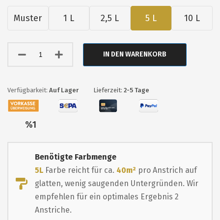
Muster
1 L
2,5 L
5 L
10 L
IN DEN WARENKORB
Auf Lager
Lieferzeit:
2-5 Tage
Nur
%1
übrig
Benötigte Farbmenge
5L
Farbe reicht für ca.
40m²
pro Anstrich auf
glatten, wenig saugenden Untergründen. Wir
empfehlen für ein optimales Ergebnis 2
Anstriche.