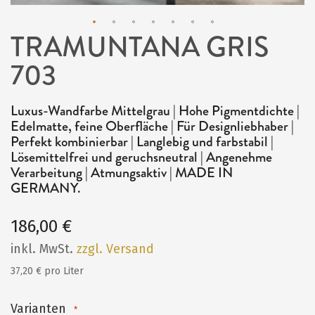
TRAMUNTANA GRIS
Zum
703
Anfang
der
Bildergalerie
Luxus-Wandfarbe Mittelgrau | Hohe Pigmentdichte |
Edelmatte, feine Oberfläche | Für Designliebhaber |
springen
Perfekt kombinierbar | Langlebig und farbstabil |
Lösemittelfrei und geruchsneutral | Angenehme
Verarbeitung | Atmungsaktiv | MADE IN
GERMANY.
186,00 €
inkl. MwSt.
zzgl. Versand
37,20 € pro Liter
Varianten