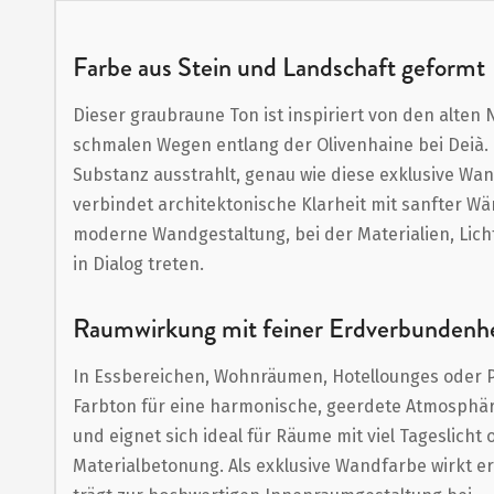
Anfang
der
Farbe aus Stein und Landschaft geformt
Bildergalerie
Dieser graubraune Ton ist inspiriert von den alte
springen
schmalen Wegen entlang der Olivenhaine bei Deià. E
Substanz ausstrahlt, genau wie diese exklusive Wan
verbindet architektonische Klarheit mit sanfter Wär
moderne Wandgestaltung, bei der Materialien, Lic
in Dialog treten.
Raumwirkung mit feiner Erdverbundenhe
In Essbereichen, Wohnräumen, Hotellounges oder 
Farbton für eine harmonische, geerdete Atmosphäre
und eignet sich ideal für Räume mit viel Tageslicht
Materialbetonung. Als exklusive Wandfarbe wirkt er