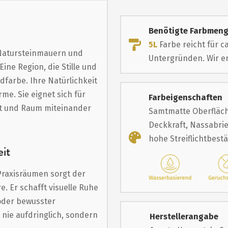
Benötigte Farbmen
5L
Farbe reicht für c
n Natursteinmauern und
Untergründen. Wir em
ine Region, die Stille und
dfarbe. Ihre Natürlichkeit
me. Sie eignet sich für
Farbeigenschaften
ht und Raum miteinander
Samtmatte Oberfläch
Deckkraft, Nassabrie
hohe Streiflichtbest
it
Praxisräumen sorgt der
. Er schafft visuelle Ruhe
 oder bewusster
 nie aufdringlich, sondern
Herstellerangabe