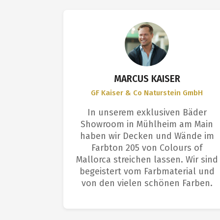
S
MARCUS KAISER
GF Kaiser & Co Naturstein GmbH
et sich
In unserem exklusiven Bäder
ngenehme
Showroom in Mühlheim am Main
Deckkraft
haben wir Decken und Wände im
aus. Das
Farbton 205 von Colours of
arbeitern
Mallorca streichen lassen. Wir sind
m: tolle
begeistert vom Farbmaterial und
fläche.
von den vielen schönen Farben.