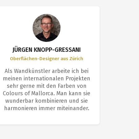
JÜRGEN KNOPP-GRESSANI
Oberflächen-Designer aus Zürich
Anwen
Als Wandkünstler arbeite ich bei
Ich bin
meinen internationalen Projekten
Farbe 
sehr gerne mit den Farben von
Profis s
Colours of Mallorca. Man kann sie
Die O
wunderbar kombinieren und sie
einem p
harmonieren immer miteinander.
e