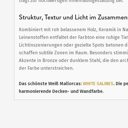
trägt zur hochwertigen Innenraumgestaltung bei.
Struktur, Textur und Licht im Zusammen
Kombiniert mit roh belassenem Holz, Keramik in N
Leinenstoffen entfaltet der Farbton eine ruhige Tief
Lichtinszenierungen oder gezielte Spots betonen d
schaffen subtile Zonen im Raum. Besonders stimmi
Akzente in Bronze oder dunklem Stahl, die den arc
der Farbe unterstreichen.
Das schönste Weiß Mallorcas:
WHITE SALINES
. Die p
harmonierende Decken- und Wandfarbe.