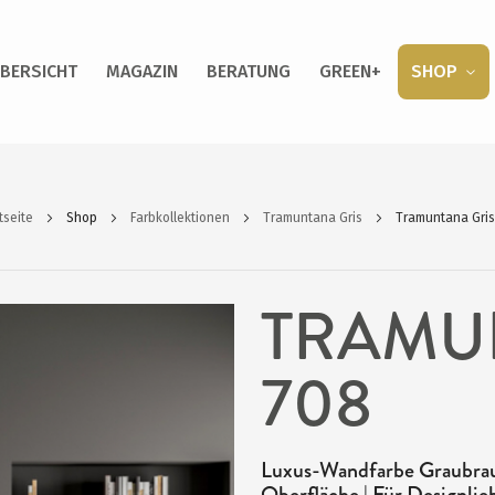
BERSICHT
MAGAZIN
BERATUNG
GREEN+
SHOP
tseite
Shop
Farbkollektionen
Tramuntana Gris
Tramuntana Gris
TRAMU
708
Luxus-Wandfarbe Graubraun
Oberfläche | Für Designlie