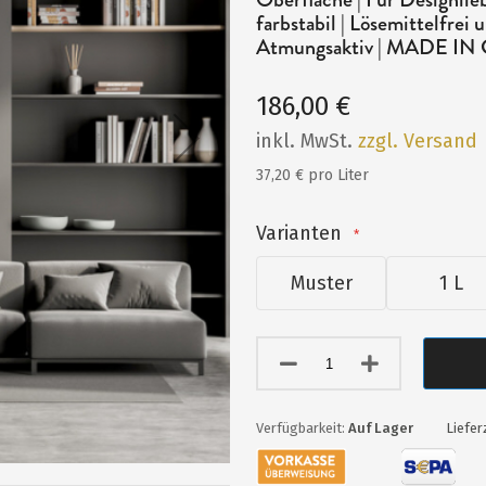
farbstabil | Lösemittelfre
Atmungsaktiv | MADE I
186,00 €
inkl. MwSt.
zzgl. Versand
37,20 € pro Liter
Varianten
Muster
1 L
Auf Lager
Liefer