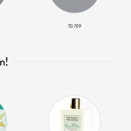
TG 709
n!