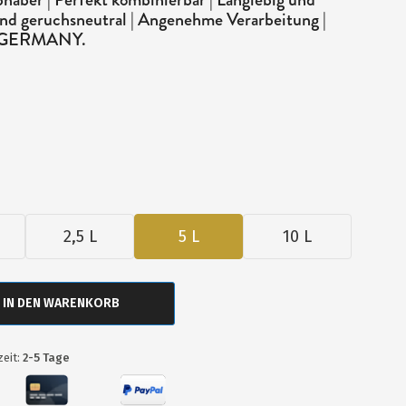
i und geruchsneutral | Angenehme Verarbeitung |
N GERMANY.
2,5 L
5 L
10 L
IN DEN WARENKORB
zeit:
2-5 Tage