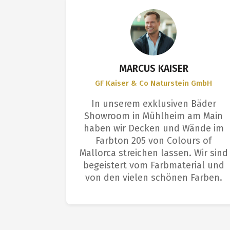
S
MARCUS KAISER
GF Kaiser & Co Naturstein GmbH
et sich
In unserem exklusiven Bäder
ngenehme
Showroom in Mühlheim am Main
Deckkraft
haben wir Decken und Wände im
aus. Das
Farbton 205 von Colours of
arbeitern
Mallorca streichen lassen. Wir sind
m: tolle
begeistert vom Farbmaterial und
fläche.
von den vielen schönen Farben.