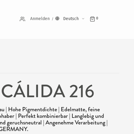
Anmelden
Deutsch
0
 CÁLIDA 216
u | Hohe Pigmentdichte | Edelmatte, feine
bhaber | Perfekt kombinierbar | Langlebig und
i und geruchsneutral | Angenehme Verarbeitung |
N GERMANY.