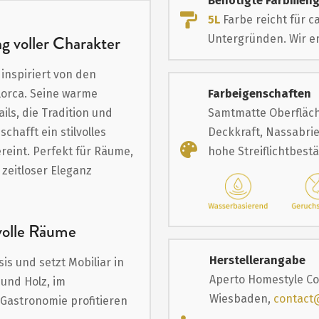
Benötigte Farbmen
5L
Farbe reicht für c
g voller Charakter
Untergründen. Wir em
 inspiriert von den
lorca. Seine warme
Farbeigenschaften
ls, die Tradition und
Samtmatte Oberfläch
hafft ein stilvolles
Deckkraft, Nassabrie
reint. Perfekt für Räume,
hohe Streiflichtbest
zeitloser Eleganz
volle Räume
Herstellerangabe
is und setzt Mobiliar in
Aperto Homestyle Co
und Holz, im
Wiesbaden,
contact
Gastronomie profitieren