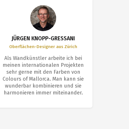
JÜRGEN KNOPP-GRESSANI
Oberflächen-Designer aus Zürich
Anwen
Als Wandkünstler arbeite ich bei
Ich bin
meinen internationalen Projekten
Farbe 
sehr gerne mit den Farben von
Profis s
Colours of Mallorca. Man kann sie
Die O
wunderbar kombinieren und sie
einem p
harmonieren immer miteinander.
e