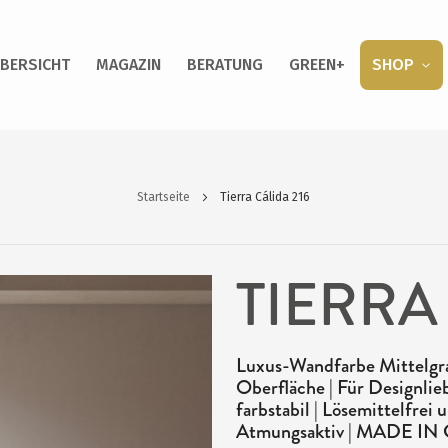
BERSICHT
MAGAZIN
BERATUNG
GREEN+
SHOP
Startseite
Tierra Cálida 216
TIERRA
Luxus-Wandfarbe Mittelgra
Oberfläche | Für Designlie
farbstabil | Lösemittelfre
Atmungsaktiv | MADE I