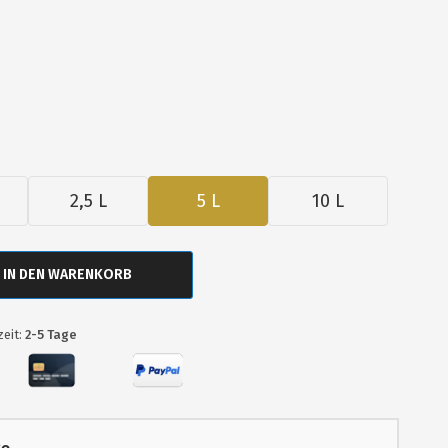
2,5 L
5 L
10 L
IN DEN WARENKORB
zeit:
2-5 Tage