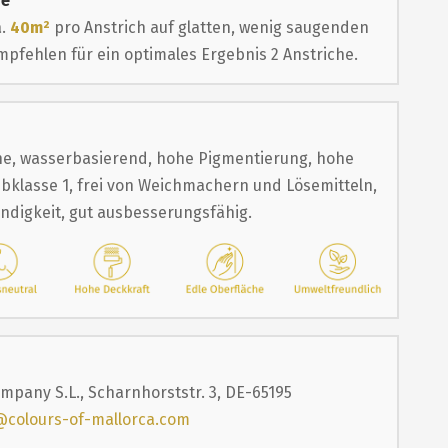
ge
a.
40m²
pro Anstrich auf glatten, wenig saugenden
pfehlen für ein optimales Ergebnis 2 Anstriche.
e, wasserbasierend, hohe Pigmentierung, hohe
bklasse 1, frei von Weichmachern und Lösemitteln,
ändigkeit, gut ausbesserungsfähig.
mpany S.L., Scharnhorststr. 3, DE-65195
@colours-of-mallorca.com