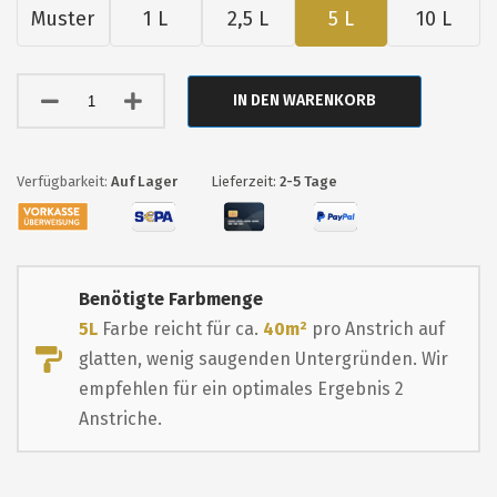
Muster
1 L
2,5 L
5 L
10 L
IN DEN WARENKORB
Auf Lager
Lieferzeit:
2-5 Tage
Benötigte Farbmenge
5L
Farbe reicht für ca.
40m²
pro Anstrich auf
glatten, wenig saugenden Untergründen. Wir
empfehlen für ein optimales Ergebnis 2
Anstriche.