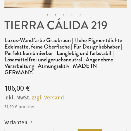
TIERRA CÁLIDA 219
Zum
Anfang
Luxus-Wandfarbe Graubraun | Hohe Pigmentdichte |
der
Edelmatte, feine Oberfläche | Für Designliebhaber |
Bildergalerie
Perfekt kombinierbar | Langlebig und farbstabil |
Lösemittelfrei und geruchsneutral | Angenehme
springen
Verarbeitung | Atmungsaktiv | MADE IN
GERMANY.
186,00 €
inkl. MwSt.
zzgl. Versand
37,20 € pro Liter
Varianten