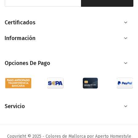
a
nuestro
boletín
Certificados
de
Información
noticias:
Opciones De Pago
Servicio
Copyright © 2025 - Colores de Mallorca por Aperto Homestyle