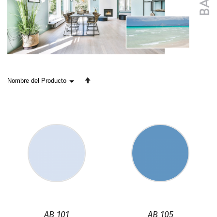
Fijar
Dirección
Descendente
AB 101
AB 105