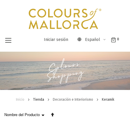
Iniciar sesión
Español
0
Ir
Colours
al
Shopping
contenido
Inicio
Tienda
Decoración e Interiorismo
Keramik
Fijar
Dirección