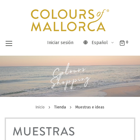
Iniciar sesión
Español
0
Ir
Colours
al
Shopping
contenido
Inicio
Tienda
Muestras e ideas