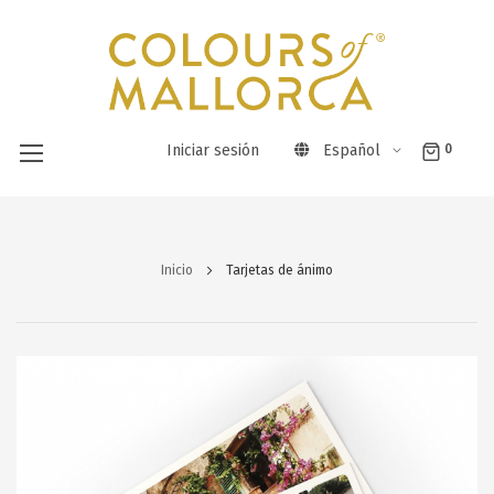
Iniciar sesión
Español
0
Ir
al
Inicio
Tarjetas de ánimo
contenido
Saltar
al
final
de