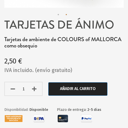
TARJETAS DE ÁNIMO
Saltar
al
Tarjetas de ambiente de COLOURS of MALLORCA
comienzo
como obsequio
de
la
2,50 €
galería
IVA incluido. (envío gratuito)
de
imágenes
AÑADIR AL CARRITO
Disponible
Plazo de entrega:
2-5 dias