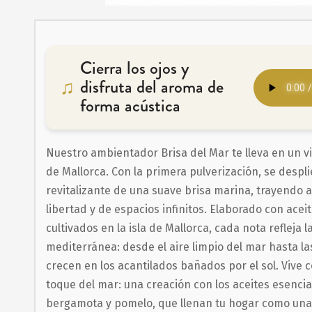
Saltar
al
comienzo
Cierra los ojos y
de
disfruta del aroma de
la
forma acústica
galería
de
Nuestro ambientador Brisa del Mar te lleva en un via
imágenes
de Mallorca. Con la primera pulverización, se despl
revitalizante de una suave brisa marina, trayendo a
libertad y de espacios infinitos. Elaborado con acei
cultivados en la isla de Mallorca, cada nota refleja 
mediterránea: desde el aire limpio del mar hasta la
crecen en los acantilados bañados por el sol. Vive c
toque del mar: una creación con los aceites esenci
bergamota y pomelo, que llenan tu hogar como una 