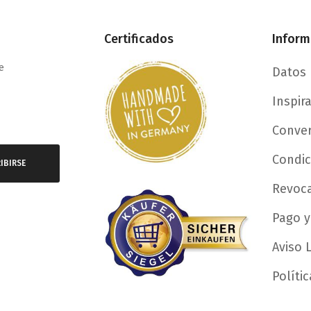
Certificados
Inform
e
Datos 
Inspir
Conver
Condic
IBIRSE
Revoc
Pago y
Aviso 
Políti