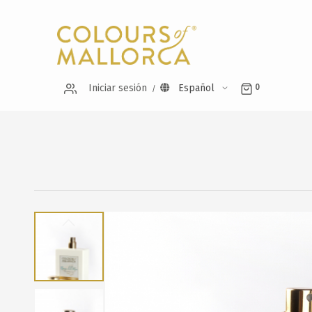
Iniciar sesión
Español
0
Saltar
al
final
de
la