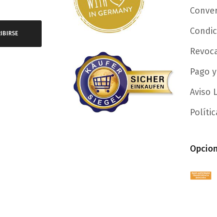
Conver
Condic
IBIRSE
Revoc
Pago y
Aviso 
Políti
Opcion