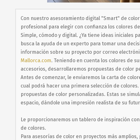
Saltar
al
Con nuestro asesoramiento digital "Smart" de color
comienzo
profesional para elegir con confianza los colores d
de
Simple, cómodo y digital. ¿Ya tiene ideas iniciales p
busca la ayuda de un experto para tomar una decis
la
información sobre su proyecto por correo electrón
galería
Mallorca.com
. Teniendo en cuenta los colores de su
de
accesorios, desarrollaremos propuestas de color p
imágenes
Antes de comenzar, le enviaremos la carta de colore
cual podrá hacer una primera selección de colores
propuestas de color personalizadas. Estas se simula
espacio, dándole una impresión realista de su futu
Le proporcionaremos un tablero de inspiración con 
de colores.
Para asesorías de color en proyectos más amplios, po