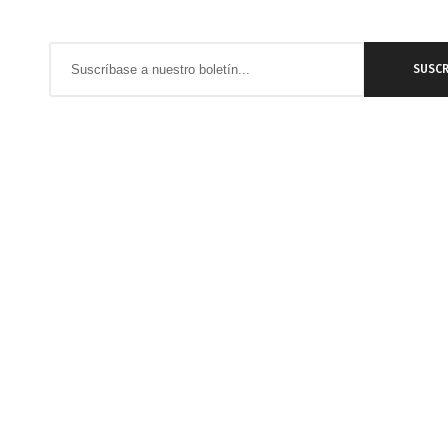
Inscríbase
SUSCR
a
nuestro
boletín
de
noticias: