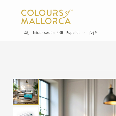
Iniciar sesión
Español
0
Saltar
al
final
de
la