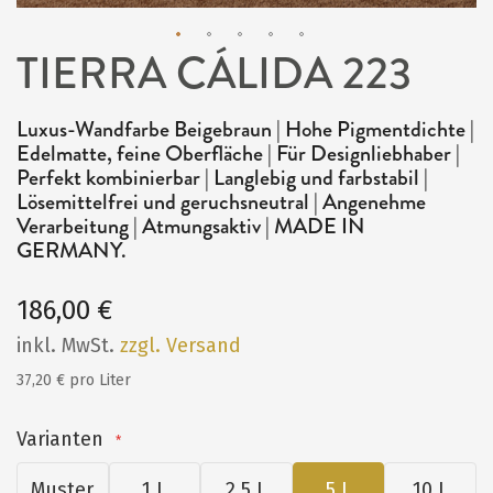
TIERRA CÁLIDA 223
Zum
Anfang
Luxus-Wandfarbe Beigebraun | Hohe Pigmentdichte |
der
Edelmatte, feine Oberfläche | Für Designliebhaber |
Bildergalerie
Perfekt kombinierbar | Langlebig und farbstabil |
Lösemittelfrei und geruchsneutral | Angenehme
springen
Verarbeitung | Atmungsaktiv | MADE IN
GERMANY.
186,00 €
inkl. MwSt.
zzgl. Versand
37,20 € pro Liter
Varianten
Muster
1 L
2,5 L
5 L
10 L