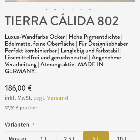
TIERRA CÁLIDA 802
Zum
Anfang
Luxus-Wandfarbe Ocker | Hohe Pigmentdichte |
der
Edelmatte, feine Oberfläche | Für Designliebhaber |
Bildergalerie
Perfekt kombinierbar | Langlebig und farbstabil |
Lösemittelfrei und geruchsneutral | Angenehme
springen
Verarbeitung | Atmungsaktiv | MADE IN
GERMANY.
186,00 €
inkl. MwSt.
zzgl. Versand
37,20 € pro Liter
Varianten
Muster
1 L
2,5 L
5 L
10 L