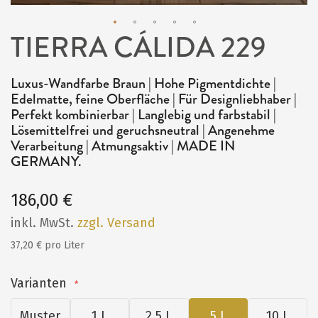
TIERRA CÁLIDA 229
Zum
Anfang
Luxus-Wandfarbe Braun | Hohe Pigmentdichte |
der
Edelmatte, feine Oberfläche | Für Designliebhaber |
Bildergalerie
Perfekt kombinierbar | Langlebig und farbstabil |
Lösemittelfrei und geruchsneutral | Angenehme
springen
Verarbeitung | Atmungsaktiv | MADE IN
GERMANY.
186,00 €
inkl. MwSt.
zzgl. Versand
37,20 € pro Liter
Varianten
Muster
1 L
2,5 L
5 L
10 L