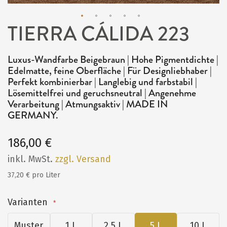
TIERRA CÁLIDA 223
Zum
Anfang
Luxus-Wandfarbe Beigebraun | Hohe Pigmentdichte |
der
Edelmatte, feine Oberfläche | Für Designliebhaber |
Bildergalerie
Perfekt kombinierbar | Langlebig und farbstabil |
Lösemittelfrei und geruchsneutral | Angenehme
springen
Verarbeitung | Atmungsaktiv | MADE IN
GERMANY.
186,00 €
inkl. MwSt.
zzgl. Versand
37,20 € pro Liter
Varianten
Muster
1 L
2,5 L
5 L
10 L