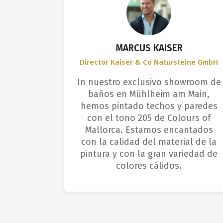
MARCUS KAISER
ing
Director Kaiser & Co Natursteine GmbH
ores
In nuestro exclusivo showroom de
s, y mis
baños en Mühlheim am Main,
lmente la
hemos pintado techos y paredes
ours of
con el tono 205 de Colours of
os tonos
Mallorca. Estamos encantados
tices
con la calidad del material de la
rises
pintura y con la gran variedad de
colores cálidos.