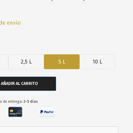
de envío
2,5 L
5 L
10 L
AÑADIR AL CARRITO
o de entrega:
2-5 días