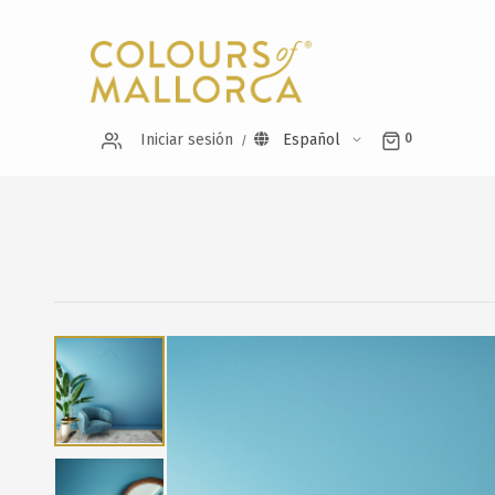
Iniciar sesión
Español
0
Saltar
al
final
de
la