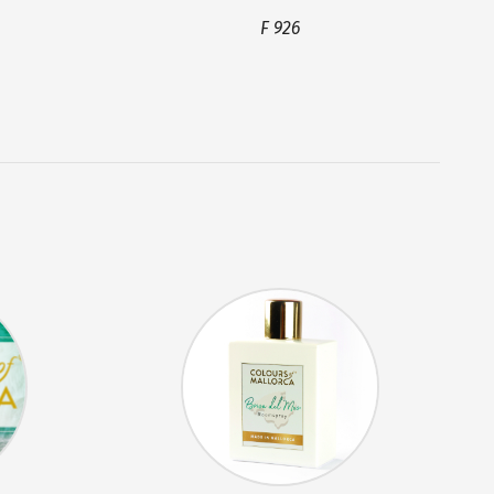
F 926