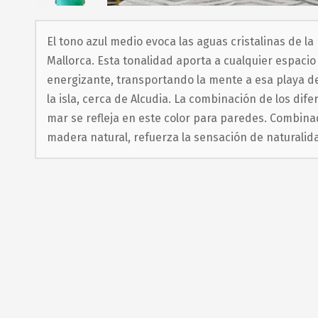
Saltar
al
El tono azul medio evoca las aguas cristalinas de l
comienzo
Mallorca. Esta tonalidad aporta a cualquier espacio
de
energizante, transportando la mente a esa playa d
la isla, cerca de Alcudia. La combinación de los dife
la
mar se refleja en este color para paredes. Combin
galería
madera natural, refuerza la sensación de naturalid
de
imágenes