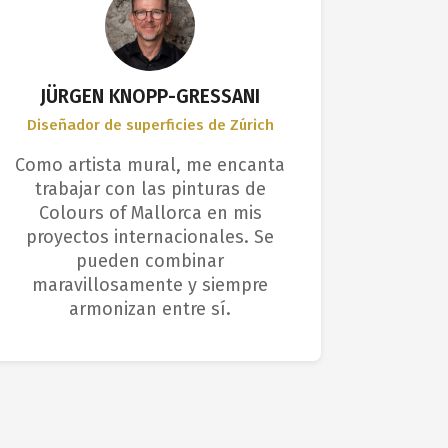
JÜRGEN KNOPP-GRESSANI
Diseñador de superficies de Zúrich
Usua
Como artista mural, me encanta
No soy 
trabajar con las pinturas de
pin
Colours of Mallorca en mis
fácilm
proyectos internacionales. Se
sin e
pueden combinar
impre
maravillosamente y siempre
perfect
armonizan entre sí.