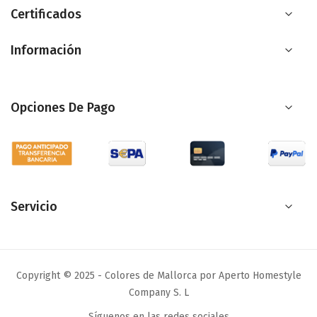
boletín
Certificados
de
Información
noticias:
Opciones De Pago
Servicio
Copyright © 2025 - Colores de Mallorca por Aperto Homestyle
Company S. L
Síguenos en las redes sociales