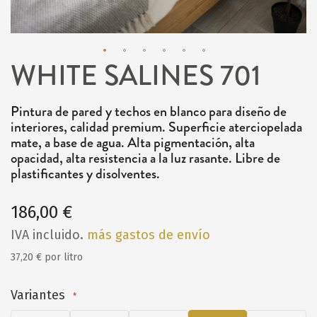
WHITE SALINES 701
Saltar
al
Pintura de pared y techos en blanco para diseño de
comienzo
interiores, calidad premium. Superficie aterciopelada
de
mate, a base de agua. Alta pigmentación, alta
opacidad, alta resistencia a la luz rasante. Libre de
la
plastificantes y disolventes.
galería
de
186,00 €
imágenes
IVA incluido.
más gastos de envío
37,20 € por litro
Variantes