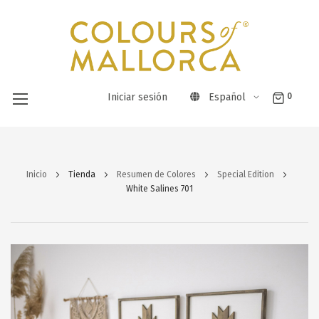
Iniciar sesión
Español
0
Ir
al
Inicio
Tienda
Resumen de Colores
Special Edition
contenido
White Salines 701
Saltar
al
final
de