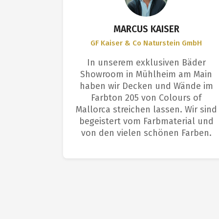
S
MARCUS KAISER
GF Kaiser & Co Naturstein GmbH
et sich
In unserem exklusiven Bäder
ngenehme
Showroom in Mühlheim am Main
Deckkraft
haben wir Decken und Wände im
aus. Das
Farbton 205 von Colours of
arbeitern
Mallorca streichen lassen. Wir sind
m: tolle
begeistert vom Farbmaterial und
fläche.
von den vielen schönen Farben.