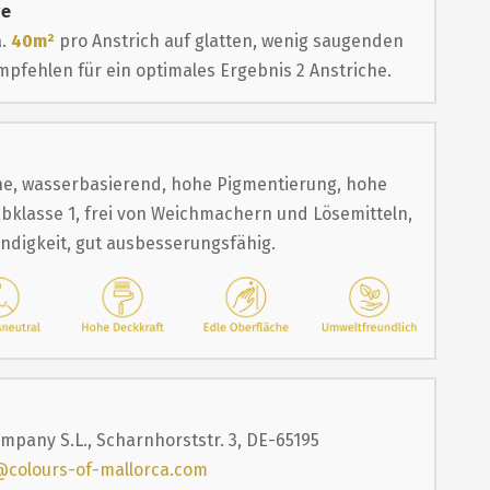
ge
a.
40m²
pro Anstrich auf glatten, wenig saugenden
pfehlen für ein optimales Ergebnis 2 Anstriche.
e, wasserbasierend, hohe Pigmentierung, hohe
bklasse 1, frei von Weichmachern und Lösemitteln,
ändigkeit, gut ausbesserungsfähig.
mpany S.L., Scharnhorststr. 3, DE-65195
@colours-of-mallorca.com