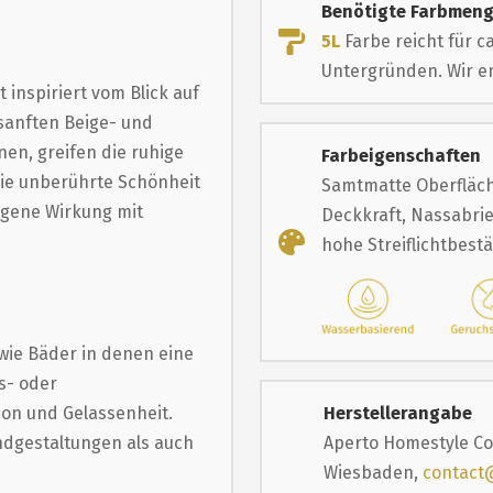
Benötigte Farbmen
5L
Farbe reicht für c
Untergründen. Wir em
 inspiriert vom Blick auf
 sanften Beige- und
en, greifen die ruhige
Farbeigenschaften
die unberührte Schönheit
Samtmatte Oberfläch
ogene Wirkung mit
Deckkraft, Nassabrie
hohe Streiflichtbest
wie Bäder in denen eine
ts- oder
on und Gelassenheit.
Herstellerangabe
andgestaltungen als auch
Aperto Homestyle Co
Wiesbaden,
contact