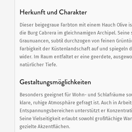
Anfang
der
Herkunft und Charakter
Bildergalerie
Dieser beigegraue Farbton mit einem Hauch Olive ist
springen
die Burg Cabrera im gleichnamigen Archipel. Seine
Graunuancen, subtil durchzogen von feinen Grüntön
Farbigkeit der Küstenlandschaft auf und spiegeln 
wider. Im Raum entfaltet er eine geerdete, ausgew
natürlicher Tiefe.
Gestaltungsmöglichkeiten
Besonders geeignet für Wohn- und Schlafräume so
klare, ruhige Atmosphäre gefragt ist. Auch in Arbei
Entspannungsbereichen unterstützt er Konzentrati
Seine Vielseitigkeit erlaubt sowohl großflächige W
gezielte Akzentflächen.