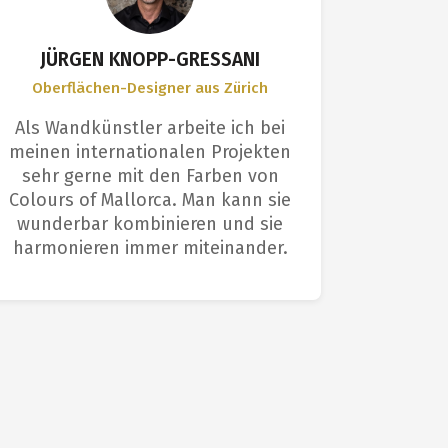
JÜRGEN KNOPP-GRESSANI
Oberflächen-Designer aus Zürich
Anwen
Als Wandkünstler arbeite ich bei
Ich bin
meinen internationalen Projekten
Farbe 
sehr gerne mit den Farben von
Profis s
Colours of Mallorca. Man kann sie
Die O
wunderbar kombinieren und sie
einem p
harmonieren immer miteinander.
e