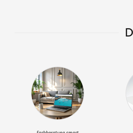
D
Farbberatung smart