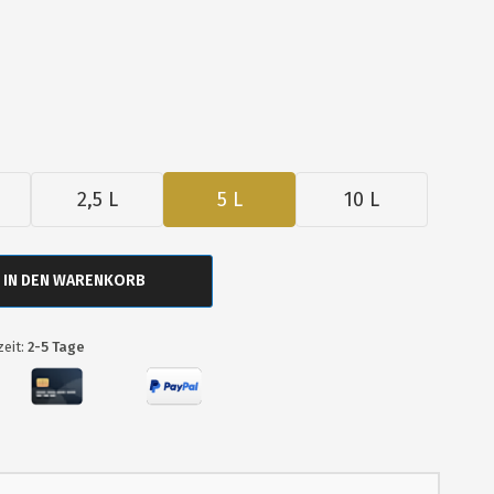
2,5 L
5 L
10 L
IN DEN WARENKORB
zeit:
2-5 Tage