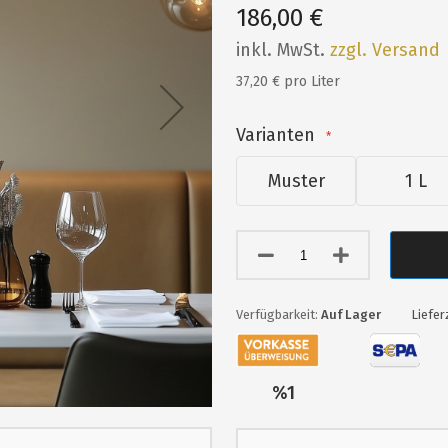
186,00 €
inkl. MwSt.
zzgl. Versand
37,20 € pro Liter
Varianten
Muster
1 L
Auf Lager
Liefer
Nur
%1
übrig