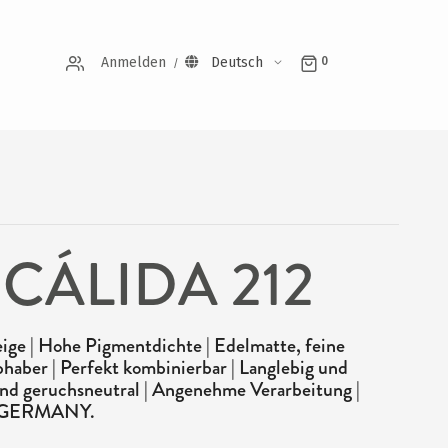
Anmelden
Deutsch
0
 CÁLIDA 212
ge | Hohe Pigmentdichte | Edelmatte, feine
bhaber | Perfekt kombinierbar | Langlebig und
i und geruchsneutral | Angenehme Verarbeitung |
N GERMANY.