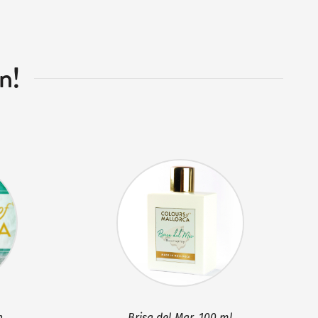
n!
n
Brisa del Mar, 100 ml