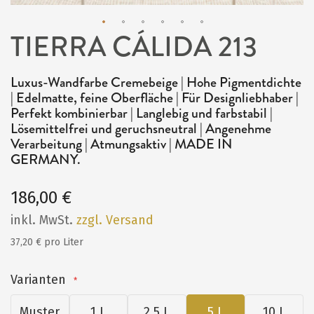
TIERRA CÁLIDA 213
Zum
Anfang
Luxus-Wandfarbe Cremebeige | Hohe Pigmentdichte
der
| Edelmatte, feine Oberfläche | Für Designliebhaber |
Bildergalerie
Perfekt kombinierbar | Langlebig und farbstabil |
Lösemittelfrei und geruchsneutral | Angenehme
springen
Verarbeitung | Atmungsaktiv | MADE IN
GERMANY.
186,00 €
inkl. MwSt.
zzgl. Versand
37,20 € pro Liter
Varianten
Muster
1 L
2,5 L
5 L
10 L