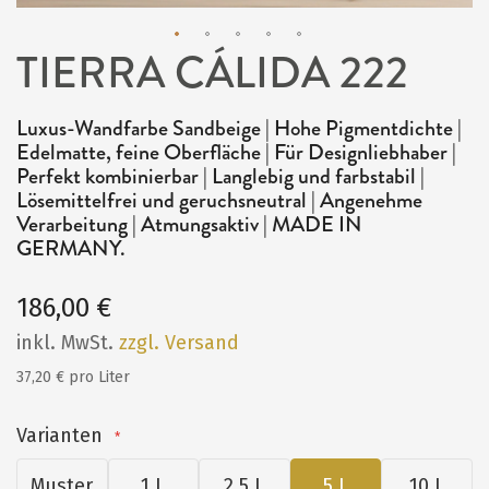
TIERRA CÁLIDA 222
Zum
Anfang
Luxus-Wandfarbe Sandbeige | Hohe Pigmentdichte |
der
Edelmatte, feine Oberfläche | Für Designliebhaber |
Bildergalerie
Perfekt kombinierbar | Langlebig und farbstabil |
Lösemittelfrei und geruchsneutral | Angenehme
springen
Verarbeitung | Atmungsaktiv | MADE IN
GERMANY.
186,00 €
inkl. MwSt.
zzgl. Versand
37,20 € pro Liter
Varianten
Muster
1 L
2,5 L
5 L
10 L