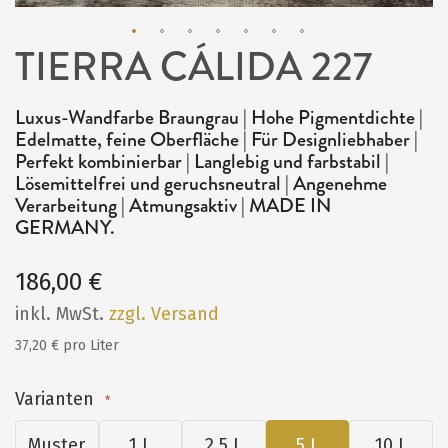
TIERRA CÁLIDA 227
Zum
Anfang
Luxus-Wandfarbe Braungrau | Hohe Pigmentdichte |
der
Edelmatte, feine Oberfläche | Für Designliebhaber |
Bildergalerie
Perfekt kombinierbar | Langlebig und farbstabil |
Lösemittelfrei und geruchsneutral | Angenehme
springen
Verarbeitung | Atmungsaktiv | MADE IN
GERMANY.
186,00 €
inkl. MwSt.
zzgl. Versand
37,20 € pro Liter
Varianten
Muster
1 L
2,5 L
5 L
10 L